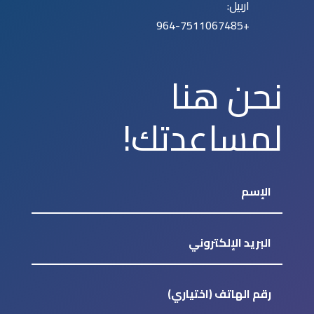
اربيل:
+964-7511067485
نحن هنا
لمساعدتك!