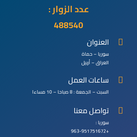
عدد الزوار :
488540
العنوان

سوريا – حماة
العراق – أربيل
ساعات العمل

السبت – الجمعة : 8 صباحا – 10 مساءا
تواصل معنا

سوريا :
+963-951751672